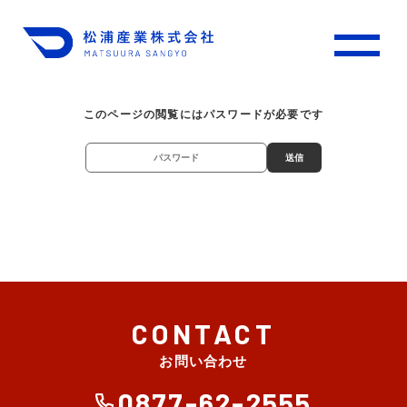
このページの閲覧にはパスワードが必要です
送信
会員限定
荷造りひも
紙袋用把手
タックハンドル
SP（販促品）・成型品
CONTACT
その他
お問い合わせ
松浦産業のプラスチック成形
0877-62-2555