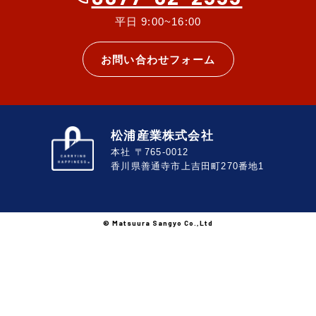
平日 9:00~16:00
代表挨拶
お問い合わせフォーム
SDGs
ECOLOGY
会社概要
松浦産業株式会社
松浦産業の歴史
本社 〒765-0012
香川県善通寺市上吉田町270番地1
© Matsuura Sangyo Co.,Ltd
松浦産業ECショップ
松浦産業 楽天市場店
Makuake STORE