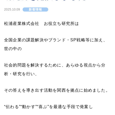
2025.10.09
新着情報
代表挨拶
松浦産業株式会社 お役立ち研究所は
SDGs
ECOLOGY
全国企業の課題解決やブランド・SP戦略等に加え、
会社概要
世の中の
松浦産業の歴史
社会的問題を解決するために、あらゆる視点から分
析・研究を行い、
松浦産業ECショップ
その答えを導き出す活動を関西を拠点に始めました。
松浦産業 楽天市場店
Makuake STORE
“伝わる”“動かす”“喜ぶ”を最適な手段で発案し