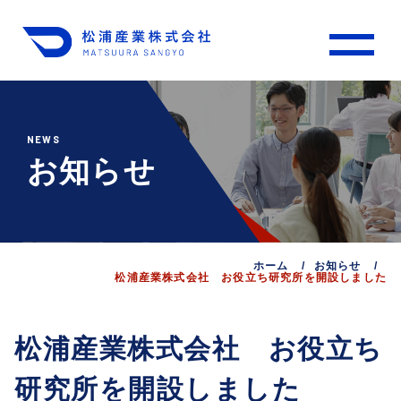
NEWS
お知らせ
会員限定
荷造りひも
紙袋用把手
ホーム
お知らせ
タックハンドル
松浦産業株式会社 お役立ち研究所を開設しました
SP（販促品）・成型品
その他
松浦産業株式会社 お役立ち
松浦産業のプラスチック成形
研究所を開設しました